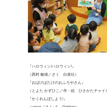
『ハロウィン!ハロウィン!』
（西村 敏雄／さく 白泉社）
『おばけばたけのおふろやさん』
（とよた かずひこ／作・絵 ひさかたチャイ
『かくれんぼしよう!』
（umao／さく･え Gakken）