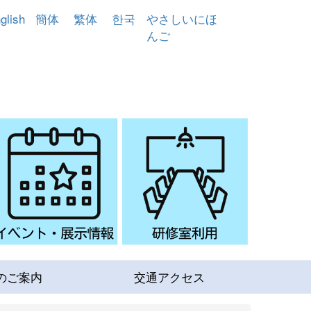
glish
簡体
繁体
한국
やさしいにほ
んご
のご案内
交通アクセス