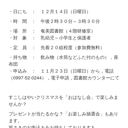
・日にち ： １２月１４日（日曜日）
・時 間 ： 午後２時３０分～３時３０分
・場 所 ： 奄美図書館（４階研修室）
・対 象 ： 乳幼児～小学生と保護者
・定 員 ： 先着２０組程度（参加費無料）
・持ち物 ： 飲み物（水筒などふた付のもの），座
布団
・申込み ： １１月２３日（日曜日）から，電話
（0997-52-0244），電子申請，図書館カウンターにて
すこしはやいクリスマスを「おはなし会」で楽しみま
せんか？
プレゼントが当たるかな？「お楽しみ抽選会」もあり
ます。
皆さまのお申込みをお待ちしております♪