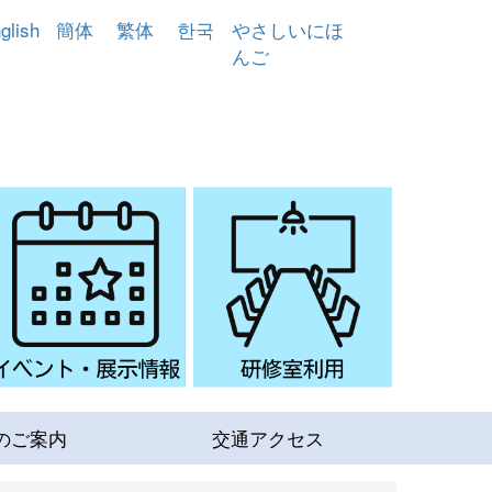
glish
簡体
繁体
한국
やさしいにほ
んご
のご案内
交通アクセス