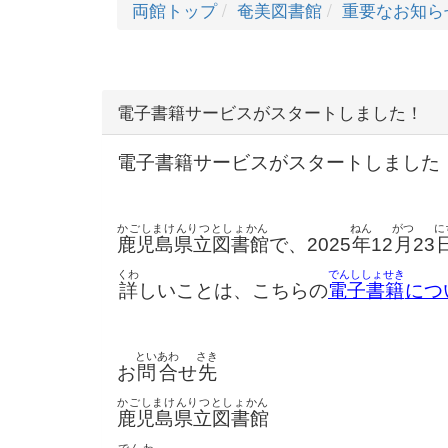
両館トップ
奄美図書館
重要なお知ら
電子書籍サービスがスタートしました！
電子書籍サービスがスタートしました
かごしまけんりつとしょかん
ねん
がつ
に
鹿児島県立図書館
で、2025
年
12
月
23
くわ
でんししょせき
詳
しいことは、こちらの
電子書籍
につ
といあわ
さき
お
問合
せ
先
かごしまけんりつとしょかん
鹿児島県立図書館