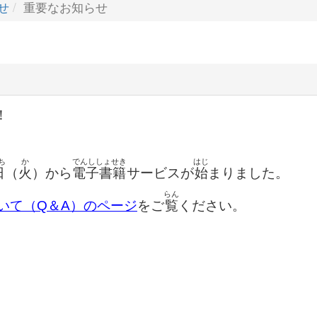
せ
重要なお知らせ
！
ち
か
でんししょせき
はじ
日
（
火
）から
電子書籍
サービスが
始
まりました。
らん
いて（Q＆A）のページ
をご
覧
ください。