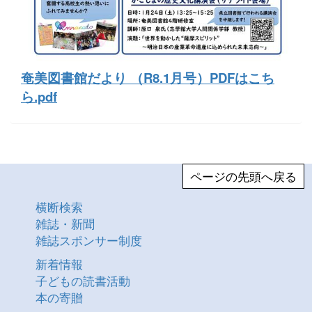
奄美図書館だより （R8.1月号）PDFはこち
ら.pdf
ページの先頭へ戻る
横断検索
雑誌・新聞
雑誌スポンサー制度
新着情報
子どもの読書活動
本の寄贈