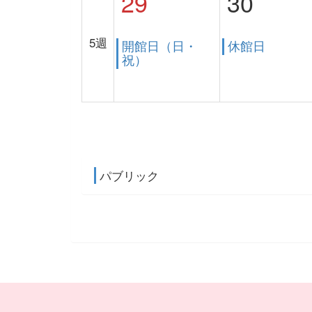
29
30
5週
開館日（日・
休館日
祝）
パブリック