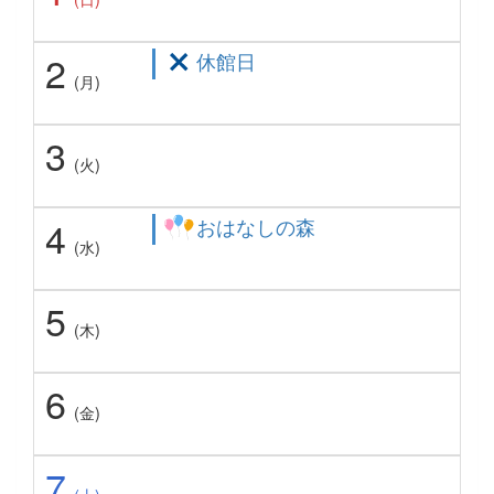
2
休館日
(月)
3
(火)
4
おはなしの森
(水)
5
(木)
6
(金)
7