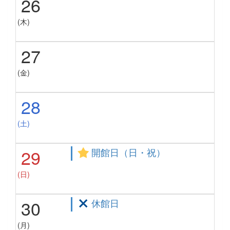
26
(木)
27
(金)
28
(土)
29
開館日（日・祝）
(日)
30
休館日
(月)