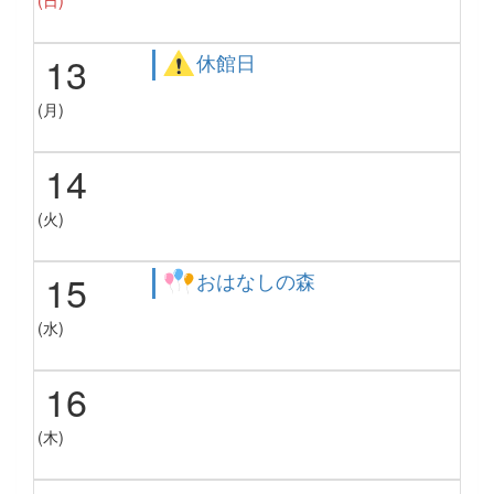
13
休館日
(月)
14
(火)
15
おはなしの森
(水)
16
(木)