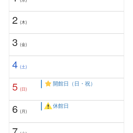
2
(木)
3
(金)
4
(土)
5
開館日（日・祝）
(日)
6
休館日
(月)
7