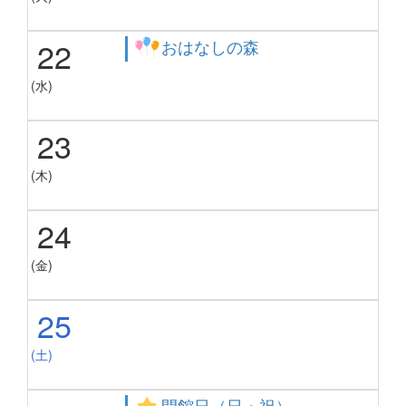
22
おはなしの森
(水)
23
(木)
24
(金)
25
(土)
開館日（日・祝）