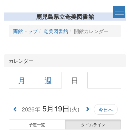
00:00
鹿児島県立奄美図書館
01:00
両館トップ
奄美図書館
開館カレンダー
02:00
カレンダー
03:00
04:00
月
週
日
05:00
5月19日
2026年
(火)
今日へ
06:00
予定一覧
タイムライン
07:00