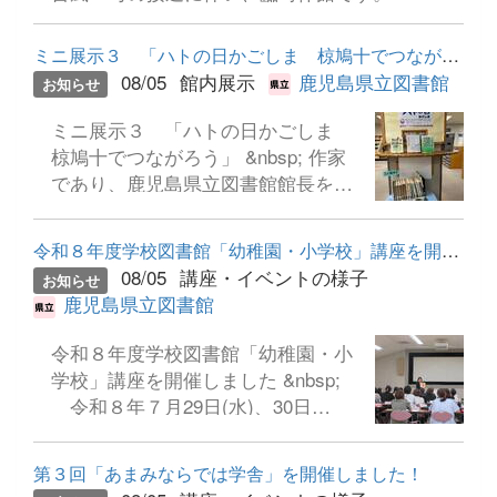
ミニ展示３ 「ハトの日かごしま 椋鳩十でつながろう」
08/05
館内展示
鹿児島県立図書館
お知らせ
ミニ展示３ 「ハトの日かごしま
椋鳩十でつながろう」 &nbsp; 作家
であり、鹿児島県立図書館館長を務
めた椋鳩十（久保田彦穂）さんのペ
ンネームに ちなんだ日です。大人も
令和８年度学校図書館「幼稚園・小学校」講座を開催しました
子どもも魅了する椋鳩十の世界をお
08/05
講座・イベントの様子
お知らせ
楽しみください。 &nbsp; &nbsp;
鹿児島県立図書館
令和８年度学校図書館「幼稚園・小
学校」講座を開催しました &nbsp;
令和８年７月29日(水)、30日
（木）の２日間、こども園・幼稚園
や小学校、義務教育学校、特別支援
第３回「あまみならでは学舎」を開催しました！
学校小学部の教職員等を対象に、読