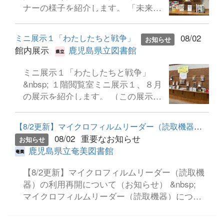
めて奄美の魅力を再認識することが
ナーの様子を紹介します。 「未来は
（アニマシオン）【実習】 ・ 学
できた。」などの感想をいただきま
今日の経営から。経営のヒント、集
校図書館における著作権 ・ 図書
した。 世界自然遺産に登録されて
めました。」 &nbsp; 経営ってなに
資料の種類と構成（図書の選書・分
08/02
ミニ展示１「わたしたちと戦争」
から５周年に至るまでの歩みを詳し
お知らせ
をするの？ もっと会社を発展させた
類・相互貸借 等） ・ ビブリオ
館内展示
鹿児島県立図書館
く学ぶことで、奄美大島の自然とヒ
い！ 今後も信頼され続ける会社であ
バトル/ブックリストの作成【選択実
トとの共生を考える貴重な機会とな
りたい！ 将来なにがあっても、会社
習】 ・ 学校図書館の広報...
ミニ展示１「わたしたちと戦争」
りました。
を持続させたい！ &nbsp; そんな時
&nbsp; １階閲覧室ミニ展示１、８月
に役立つ本を集めました。 ビジネス
の展示を紹介します。 （この展示図
支援コーナーは、ビジネスに携わる
書は借りることができます。）
人を応援しています！ （この展示図
&nbsp; 「わたしたちと戦争」 展
【8/2更新】マイクロフィルムリーダー（読取機器）の利用再開につ...
書は借りることができます。）
示期間：２０２６年８月１日（土曜
08/02
重要なお知らせ
&nbsp;
お知らせ
日）～２０２６年８月３０日（日曜
鹿児島県立奄美図書館
日） ８月15日は終戦記念日です。
戦争を知らない世代へおくる戦争体
【8/2更新】マイクロフィルムリーダー（読取機
験や国際理解など、平和について考
器）の利用再開について（お知らせ） &nbsp;
えるための本を揃えました。 小さ
マイクロフィルムリーダー（読取機器）につい
な気づきから未来を変えられるか
て、7/8から利用を休止していましたが、8/2から
も。 &nbsp;
利用できるようになりました。 &nbsp; 利用休