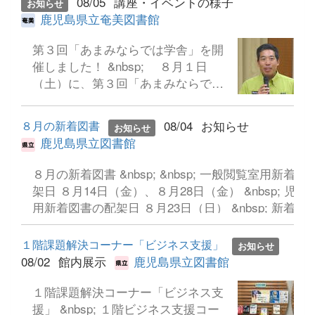
08/05
講座・イベントの様子
お知らせ
書指導の推進と学校図書館関係職員
鹿児島県立奄美図書館
の資質向上のための講座を開催しま
した。 &nbsp; 42名の参加があ
第３回「あまみならでは学舎」を開
り、学校図書館の役割や授業等での
催しました！ &nbsp; ８月１日
利活用、読書指導の推進等につい
（土）に、第３回「あまみならでは
て、講義や実習、実践発表、情報交
学舎」を開催しました。 講師に山
換を行い、学びを深めました。 本
本 以智人氏（環境省奄美群島国立
08/04
お知らせ
８月の新着図書
講座をとおして得られた知識や情
お知らせ
公園管理事務所 国立公園保護管理
鹿児島県立図書館
報、実践方法は、それぞれの園や学
企画官）をお招きして、「世界自然
校で生かされ、学校図書館を活用し
遺産！奄美大島の自然保護と活用を
８月の新着図書 &nbsp; &nbsp; 一般閲覧室用新着
た教育活動の充実につながることと
考える」という演題で、お話をして
架日 ８月14日（金）、８月28日（金） &nbsp; 児
思います。 &nbsp; 【講座の内容】
いただきました。 参加された方か
用新着図書の配架日 ８月23日（日） &nbsp; 新着図
・ 学校図書館の役割と第５次鹿
らは、「奄美に暮らす人や奄美を訪
るには以下のページへ（配架日当日9時に反映されま
児島県子ども読書活動推進計画（県
れる人が、自然の保全と活用の両立
https://www2.library.pref.kagoshima.jp/kento/opac/ne
１階課題解決コーナー「ビジネス支援」
読書バリアフリー計画含む）、
お知らせ
をいかに進めるかということを考え
lang=ja&amp;cmb_ar=01
08/02
館内展示
鹿児島県立図書館
&nbsp;&nbsp;&nbsp; 一日20分読
ていくことが大切だと思った。」
書運動の推進について ・ 図書館
「世界遺産のことや奄美の自然・固
１階課題解決コーナー「ビジネス支
運営上の課題と改善策【情報交換】
有種について詳しく学ぶことで、改
援」 &nbsp; １階ビジネス支援コー
・ 読書への関心を高める取組