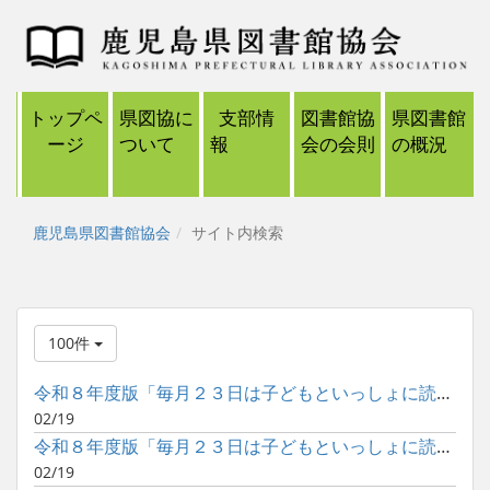
トップペ
県図協に
支部情
図書館協
県図書館
ージ
ついて
報
会の会則
の概況
鹿児島県図書館協会
サイト内検索
100件
令和８年度版「毎月２３日は子どもといっしょに読書の日」ポスタ...
02/19
令和８年度版「毎月２３日は子どもといっしょに読書の日」ポスタ...
02/19