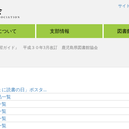
サイ
について
支部情報
図書
習ガイド』 平成３０年3月改訂 鹿児島県図書館協会
読書の日」ポスタ...
品一覧
一覧
一覧
一覧
一覧