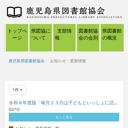
トップペ
県図協に
支部情
図書館協
県図書館
ージ
ついて
報
会の会則
の概況
鹿児島県図書館協会
お知らせ・更新情報
1件
令和８年度版「毎月２３日は子どもといっしょに読書の日」ポスタ...
02/19
もっと見る