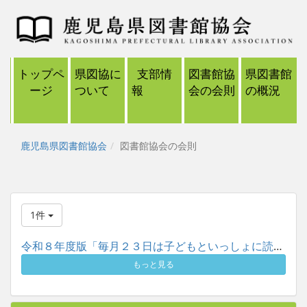
トップペ
県図協に
支部情
図書館協
県図書館
ージ
ついて
報
会の会則
の概況
鹿児島県図書館協会
図書館協会の会則
1件
令和８年度版「毎月２３日は子どもといっしょに読書の日」ポスタ...
もっと見る