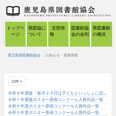
トップペ
県図協に
支部情
図書館協
県図書館
ージ
ついて
報
会の会則
の概況
鹿児島県図書館協会
お知らせ・更新情報
20件
令和８年度版「毎月２３日は子どもといっしょに読書の日」ポスタ...
令和７年度版ポスター原画コンクール入賞作品一覧
令和６年度ポスター原画コンクール入賞作品一覧
令和５年度ポスター原画コンクール入賞作品一覧