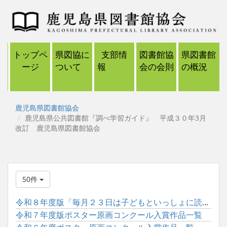
トップペ
県図協に
支部情
図書館協
県図書館
ージ
ついて
報
会の会則
の概況
鹿児島県図書館協会
鹿児島県公共図書館『調べ学習ガイド』 平成３０年3月
改訂 鹿児島県図書館協会
50件
令和８年度版「毎月２３日は子どもといっしょに読書の日」ポスタ...
令和７年度版ポスター原画コンクール入賞作品一覧