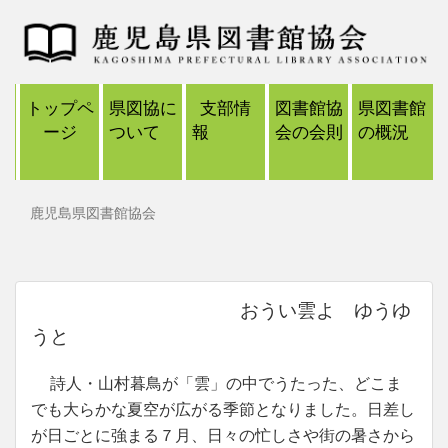
トップペ
県図協に
支部情
図書館協
県図書館
ージ
ついて
報
会の会則
の概況
鹿児島県図書館協会
おうい雲よ ゆうゆ
うと
詩人・山村暮鳥が「雲」の中でうたった、どこま
でも大らかな夏空が広がる季節となりました。日差し
が日ごとに強まる７月、日々の忙しさや街の暑さから