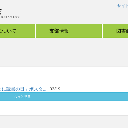
サイ
について
支部情報
図書
読書の日」ポスタ...
02/19
もっと見る