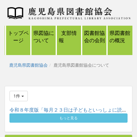
トップペ
県図協に
支部情
図書館協
県図書館
ージ
ついて
報
会の会則
の概況
鹿児島県図書館協会
鹿児島県図書館協会について
1件
令和８年度版「毎月２３日は子どもといっしょに読書の日」ポスタ...
もっと見る