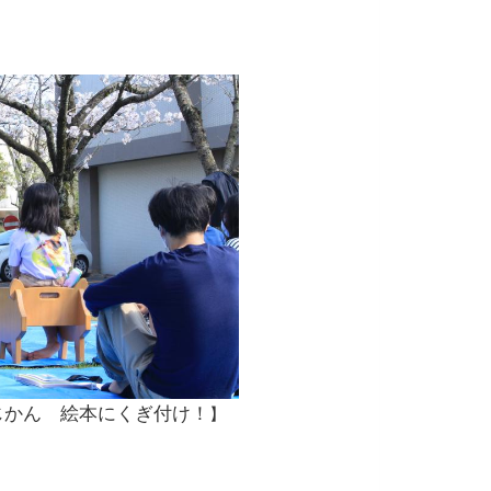
じかん 絵本にくぎ付け！
】