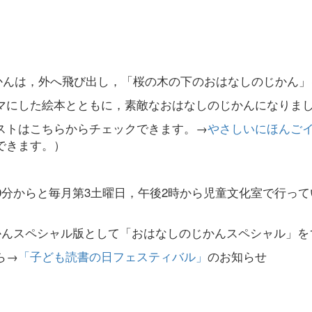
のじかんは，外へ飛び出し，「桜の木の下のおはなしのじかん
マにした絵本とともに，素敵なおはなしのじかんになりま
ストはこちらからチェックできます。→
やさしいにほんご
できます。）
0分からと毎月第3土曜日，午後2時から児童文化室で行っ
かんスペシャル版として「おはなしのじかんスペシャル」を
ら→
「子ども読書の日フェスティバル」
のお知らせ