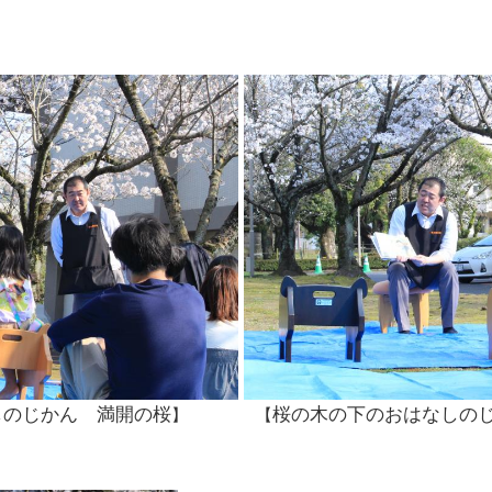
しのじかん 満開の桜
桜の木の下のおはなしの
】
【