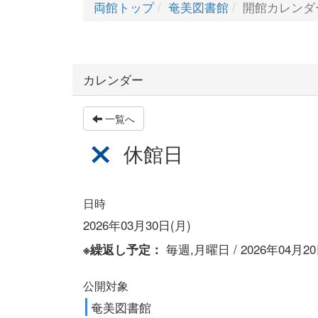
両館トップ
奄美図書館
開館カレンダ
カレンダー
一覧へ
休館日
日時
2026年03月30日(月)
毎週,月曜日 / 2026年04月
※繰返し予定：
公開対象
奄美図書館