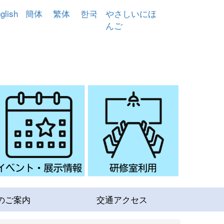
glish
簡体
繁体
한국
やさしいにほ
んご
のご案内
交通アクセス