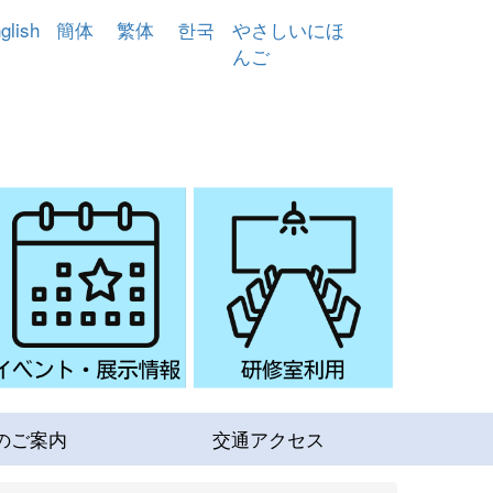
glish
簡体
繁体
한국
やさしいにほ
んご
のご案内
交通アクセス