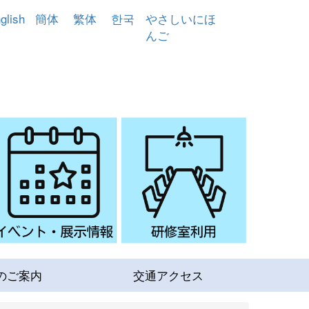
glish
簡体
繁体
한국
やさしいにほ
んご
のご案内
交通アクセス