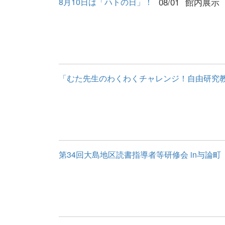
08/01
館内展示
8月10日は「ハトの日」！
「むた先生のわくわくチャレンジ！自由研究教
第34回大島地区読書指導者等研修会 in与論町（７