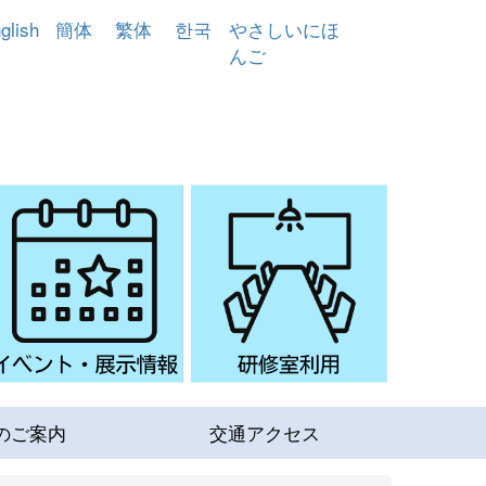
glish
簡体
繁体
한국
やさしいにほ
んご
のご案内
交通アクセス