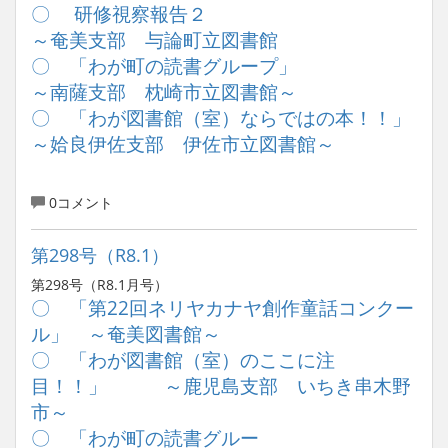
〇 研修視察報告２
～奄美支部 与論町立図書館
〇 「わが町の読書グループ」
～南薩支部 枕崎市立図書館～
〇 「わが図書館（室）ならではの本！！」
～姶良伊佐支部 伊佐市立図書館～
0コメント
第298号（R8.1）
第298号（R8.1月号）
〇 「第22回ネリヤカナヤ創作童話コンクー
ル」 ～奄美図書館～
〇 「わが図書館（室）のここに注
目！！」 ～鹿児島支部 いちき串木野
市～
〇 「わが町の読書グルー