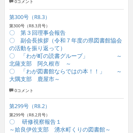
0コメント
第300号（R8.3）
第300号（R8.3月号）
〇 第３回理事会報告
〇 副会長挨拶
（令和７年度の県図書館協会
の活動を振り返って）
〇 「わが町の読書グループ」 ～
北薩支部 阿久根市 ～
〇 「わが図書館ならではの本！！」 ～
大隅支部 鹿屋市～
0コメント
第299号（R8.2）
第299号（R8.2月号）
〇 研修視察報告１
～姶良伊佐支部 湧水町くりの図書館～