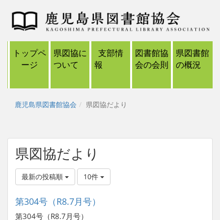
トップペ
県図協に
支部情
図書館協
県図書館
ージ
ついて
報
会の会則
の概況
鹿児島県図書館協会
県図協だより
県図協だより
最新の投稿順
10件
第304号（R8.7月号）
第304号（R8.7月号）