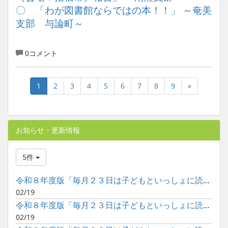
〇 「わが図書館ならではの本！！」 ～奄美
支部 与論町～
0コメント
1
2
3
4
5
6
7
8
9
»
お知らせ・更新情報
5件
令和８年度版「毎月２３日は子どもといっしょに読書の日」ポスタ...
02/19
令和８年度版「毎月２３日は子どもといっしょに読書の日」ポスタ...
02/19