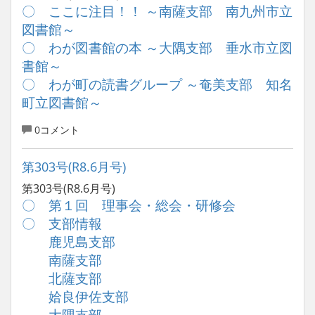
〇 ここに注目！！ ～南薩支部 南九州市立
図書館～
〇 わが図書館の本 ～大隅支部 垂水市立図
書館～
〇 わが町の読書グループ ～奄美支部 知名
町立図書館～
0コメント
第303号(R8.6月号)
第303号(R8.6月号)
〇 第１回 理事会・総会・研修会
〇 支部情報
鹿児島支部
南薩支部
北薩支部
姶良伊佐支部
大隅支部