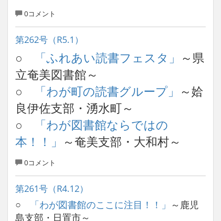
0コメント
第262号（R5.1）
○
「ふれあい読書フェスタ」
～県
立奄美図書館～
○
「わが町の読書グループ」
～姶
良伊佐支部・湧水町～
○
「わが図書館ならではの
本！！」
～奄美支部・大和村～
0コメント
第261号（R4.12）
○
「わが図書館のここに注目！！」
～鹿児
島支部・日置市～