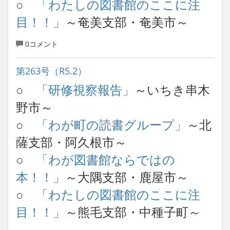
○
「わたしの図書館のここに注
目！！」
～奄美支部・奄美市～
0コメント
第263号（R5.2）
○
「研修視察報告」
～いちき串木
野市～
○
「わが町の読書グループ」
～北
薩支部・阿久根市～
○
「わが図書館ならではの
本！！」
～大隅支部・鹿屋市～
○
「わたしの図書館のここに注
目！！」
～熊毛支部・中種子町～