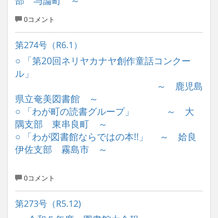
部 与論町 ～
0コメント
第274号（R6.1）
○ 「第20回ネリヤカナヤ創作童話コンクー
ル」
～ 鹿児島
県立奄美図書館 ～
○ 「わが町の読書グループ」 ～ 大
隅支部 東串良町 ～
○ 「わが図書館ならではの本!!」 ～ 姶良
伊佐支部 霧島市 ～
0コメント
第273号（R5.12)