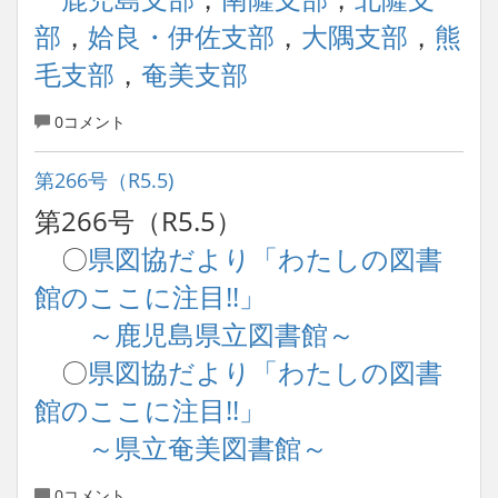
部
，
姶良・伊佐支部
，
大隅支部
，
熊
毛支部
，
奄美支部
0コメント
第266号（R5.5)
第266号（R5.5）
〇
県図協だより「わたしの図書
館のここに注目!!」
～鹿児島県立図書館～
〇
県図協だより「わたしの図書
館のここに注目!!」
～県立奄美図書館～
0コメント