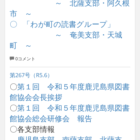
～ 北薩支部・阿久根
市 ～
〇 「わが町の読書グループ」
～ 奄美支部・天城
町 ～
0コメント
第267号（R5.6）
〇
第１回 令和５年度鹿児島県図書
館協会会長挨拶
〇
第１回 令和５年度鹿児島県図書
館協会総会研修会 報告
〇各支部情報
鹿児島支部
，
南薩支部
，
北薩支