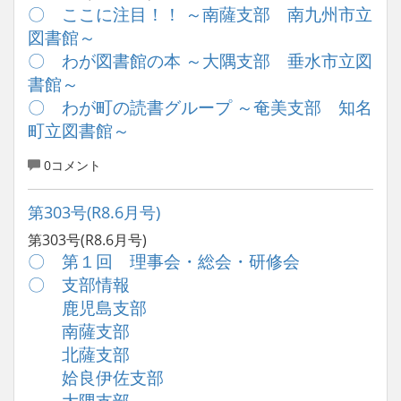
〇 ここに注目！！ ～南薩支部 南九州市立
図書館～
〇 わが図書館の本 ～大隅支部 垂水市立図
書館～
〇 わが町の読書グループ ～奄美支部 知名
町立図書館～
0コメント
第303号(R8.6月号)
第303号(R8.6月号)
〇 第１回 理事会・総会・研修会
〇 支部情報
鹿児島支部
南薩支部
北薩支部
姶良伊佐支部
大隅支部