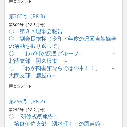
0コメント
第300号（R8.3）
第300号（R8.3月号）
〇 第３回理事会報告
〇 副会長挨拶
（令和７年度の県図書館協会
の活動を振り返って）
〇 「わが町の読書グループ」 ～
北薩支部 阿久根市 ～
〇 「わが図書館ならではの本！！」 ～
大隅支部 鹿屋市～
0コメント
第299号（R8.2）
第299号（R8.2月号）
〇 研修視察報告１
～姶良伊佐支部 湧水町くりの図書館～