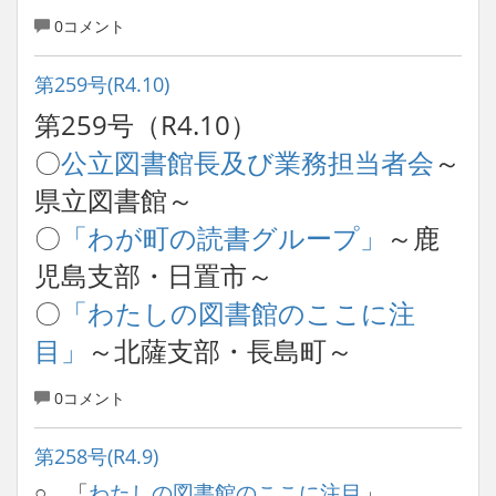
0コメント
第259号(R4.10)
第259号（R4.10）
〇
公立図書館長及び業務担当者会
～
県立図書館～
〇
「わが町の読書グループ」
～鹿
児島支部・日置市～
〇
「わたしの図書館のここに注
目」
～北薩支部・長島町～
0コメント
第258号(R4.9)
○ 「
わたしの図書館のここに注目
」