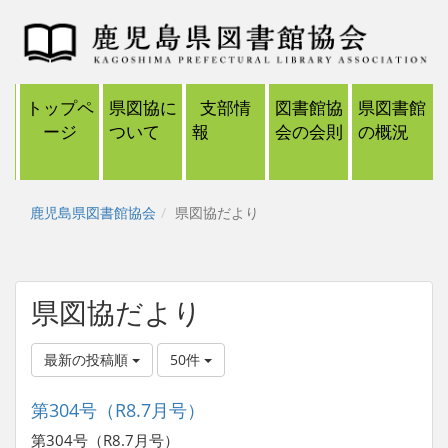
トップペ
県図協に
支部情
図書館協
県図書館
ージ
ついて
報
会の会則
の概況
鹿児島県図書館協会
県図協だより
県図協だより
最新の投稿順
50件
第304号（R8.7月号）
第304号（R8.7月号）