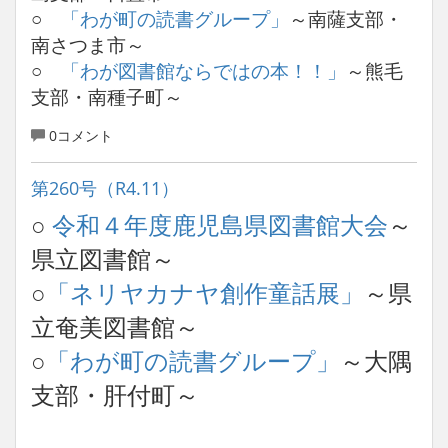
○
「わが町の読書グループ」
～南薩支部・
南さつま市～
○
「わが図書館ならではの本！！」
～熊毛
支部・南種子町～
0コメント
第260号（R4.11）
○
令和４年度鹿児島県図書館大会
～
県立図書館～
○
「ネリヤカナヤ創作童話展」
～県
立奄美図書館～
○
「わが町の読書グループ」
～大隅
支部・肝付町～