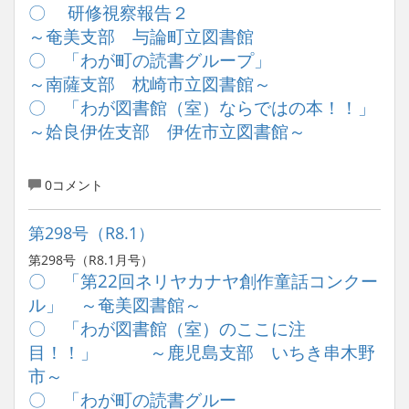
〇 研修視察報告２
～奄美支部 与論町立図書館
〇 「わが町の読書グループ」
～南薩支部 枕崎市立図書館～
〇 「わが図書館（室）ならではの本！！」
～姶良伊佐支部 伊佐市立図書館～
0コメント
第298号（R8.1）
第298号（R8.1月号）
〇 「第22回ネリヤカナヤ創作童話コンクー
ル」 ～奄美図書館～
〇 「わが図書館（室）のここに注
目！！」 ～鹿児島支部 いちき串木野
市～
〇 「わが町の読書グルー