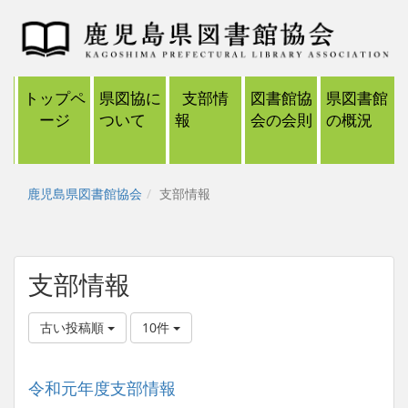
トップペ
県図協に
支部情
図書館協
県図書館
ージ
ついて
報
会の会則
の概況
鹿児島県図書館協会
支部情報
支部情報
古い投稿順
10件
令和元年度支部情報