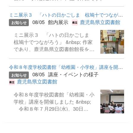
ミニ展示３ 「ハトの日かごしま 椋鳩十でつながろう」
08/05
館内展示
鹿児島県立図書館
お知らせ
ミニ展示３ 「ハトの日かごしま
椋鳩十でつながろう」 &nbsp; 作家
であり、鹿児島県立図書館館長を務
めた椋鳩十（久保田彦穂）さんのペ
ンネームに ちなんだ日です。大人も
令和８年度学校図書館「幼稚園・小学校」講座を開催しました
子どもも魅了する椋鳩十の世界をお
08/05
講座・イベントの様子
お知らせ
楽しみください。 &nbsp; &nbsp;
鹿児島県立図書館
令和８年度学校図書館「幼稚園・小
学校」講座を開催しました &nbsp;
令和８年７月29日(水)、30日
（木）の２日間、こども園・幼稚園
や小学校、義務教育学校、特別支援
学校小学部の教職員等を対象に、読