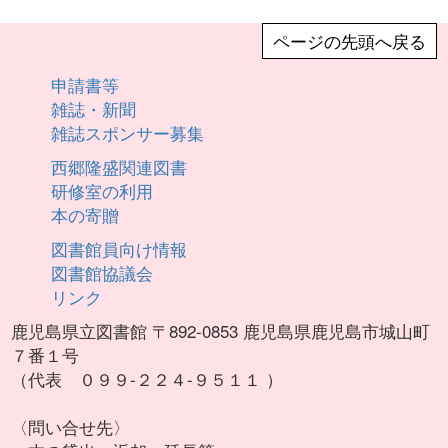
書指導の推進と学校図書館関係職員
の資質向上のための講座を開催しま
ページの先頭へ戻る
した。 &nbsp; 42名の参加があ
申請書等
り、学校図書館の役割や授業等での
雑誌・新聞
利活用、読書指導の推進等につい
雑誌スポンサー募集
て、講義や実習、実践発表、情報交
換を行い、学びを深めました。 本
西郷隆盛関連図書
講座をとおして得られた知識や情
研修室の利用
報、実践方法は、それぞれの園や学
本の寄贈
校で生かされ、学校図書館を活用し
図書館員向け情報
た教育活動の充実につながることと
図書館協議会
思います。 &nbsp; 【講座の内容】
リンク
・ 学校図書館の役割と第５次鹿
児島県子ども読書活動推進計画（県
鹿児島県立図書館 〒892-0853 鹿児島県鹿児島市城山町
読書バリアフリー計画含む）、
７番１号
&nbsp;&nbsp;&nbsp; 一日20分読
（代表 ０９９-２２４-９５１１ ）
書運動の推進について ・ 図書館
運営上の課題と改善策【情報交換】
〈問い合せ先〉
・ 読書への関心を高める取組