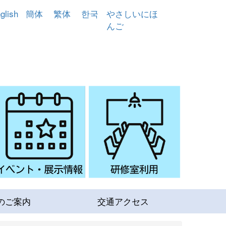
glish
簡体
繁体
한국
やさしいにほ
んご
のご案内
交通アクセス